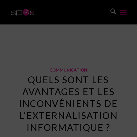
Blog
Vous êtes ici :
Accueil
/
Blog
/
Communication
/
Quels sont les avantages et les inconvénients de l’externalisation ...
COMMUNICATION
QUELS SONT LES
AVANTAGES ET LES
INCONVÉNIENTS DE
L’EXTERNALISATION
INFORMATIQUE ?