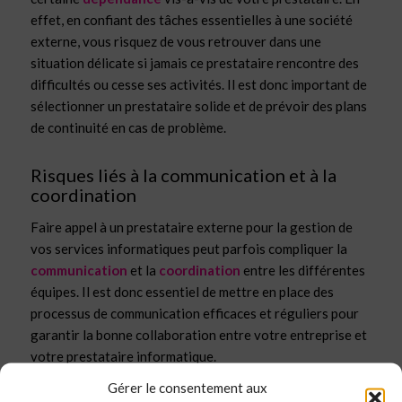
effet, en confiant des tâches essentielles à une société
externe, vous risquez de vous retrouver dans une
situation délicate si jamais ce prestataire rencontre des
difficultés ou cesse ses activités. Il est donc important de
sélectionner un prestataire solide et de prévoir des plans
de continuité en cas de problème.
Risques liés à la communication et à la
coordination
Faire appel à un prestataire externe pour la gestion de
vos services informatiques peut parfois compliquer la
communication
et la
coordination
entre les différentes
équipes. Il est donc essentiel de mettre en place des
processus de communication efficaces et réguliers pour
garantir la bonne collaboration entre votre entreprise et
votre prestataire informatique.
Gérer le consentement aux