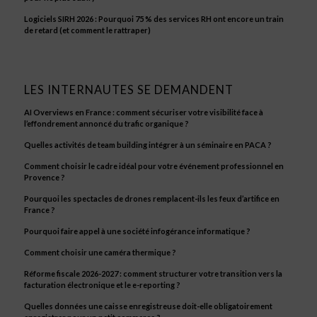
Logiciels SIRH 2026 : Pourquoi 75 % des services RH ont encore un train
de retard (et comment le rattraper)
LES INTERNAUTES SE DEMANDENT
AI Overviews en France : comment sécuriser votre visibilité face à
l’effondrement annoncé du trafic organique ?
Quelles activités de team building intégrer à un séminaire en PACA ?
Comment choisir le cadre idéal pour votre événement professionnel en
Provence ?
Pourquoi les spectacles de drones remplacent-ils les feux d’artifice en
France ?
Pourquoi faire appel à une société infogérance informatique ?
Comment choisir une caméra thermique ?
Réforme fiscale 2026-2027 : comment structurer votre transition vers la
facturation électronique et le e-reporting ?
Quelles données une caisse enregistreuse doit-elle obligatoirement