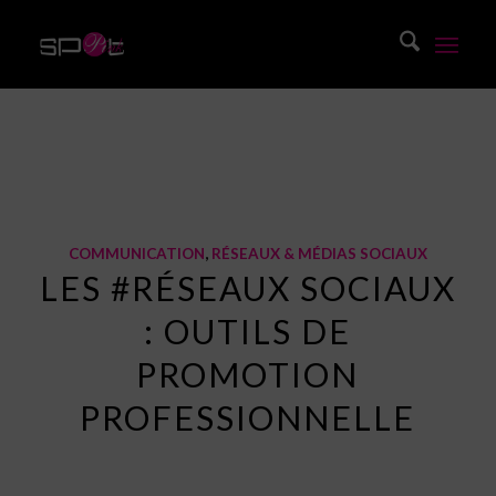
Blog
Vous êtes ici :
Accueil
/
Blog
/
Communication
/
Les #réseaux sociaux : outils de promotion professionnelle
COMMUNICATION
,
RÉSEAUX & MÉDIAS SOCIAUX
LES #RÉSEAUX SOCIAUX
: OUTILS DE
PROMOTION
PROFESSIONNELLE