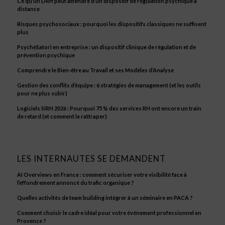
Ce qu’un DRH peut attendre d’un dispositif de régulation psychique à
distance
Risques psychosociaux : pourquoi les dispositifs classiques ne suffisent
plus
PsychéSatori en entreprise : un dispositif clinique de régulation et de
prévention psychique
Comprendre le Bien-être au Travail et ses Modèles d’Analyse
Gestion des conflits d’équipe : 6 stratégies de management (et les outils
pour ne plus subir)
Logiciels SIRH 2026 : Pourquoi 75 % des services RH ont encore un train
de retard (et comment le rattraper)
LES INTERNAUTES SE DEMANDENT
AI Overviews en France : comment sécuriser votre visibilité face à
l’effondrement annoncé du trafic organique ?
Quelles activités de team building intégrer à un séminaire en PACA ?
Comment choisir le cadre idéal pour votre événement professionnel en
Provence ?