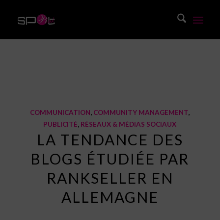
Blog
Vous êtes ici :
Accueil
/
Blog
/
Communication
/
La tendance des blogs étudiée par rankseller en Allemagne
COMMUNICATION
,
COMMUNITY MANAGEMENT
,
PUBLICITÉ
,
RÉSEAUX & MÉDIAS SOCIAUX
LA TENDANCE DES
BLOGS ÉTUDIÉE PAR
RANKSELLER EN
ALLEMAGNE