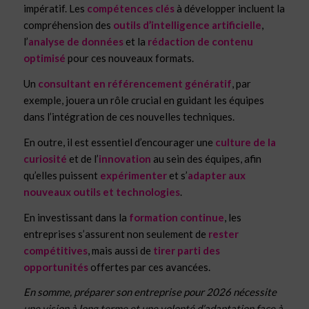
impératif. Les
compétences clés
à développer incluent la
compréhension des
outils d’intelligence artificielle
,
l’
analyse de données
et la
rédaction de contenu
optimisé
pour ces nouveaux formats.
Un
consultant en référencement génératif
, par
exemple, jouera un rôle crucial en guidant les équipes
dans l’intégration de ces nouvelles techniques.
En outre, il est essentiel d’encourager une
culture de la
curiosité
et de l’
innovation
au sein des équipes, afin
qu’elles puissent
expérimenter
et s’
adapter aux
nouveaux outils et technologies
.
En investissant dans la
formation continue
, les
entreprises s’assurent non seulement de
rester
compétitives
, mais aussi de
tirer parti des
opportunités
offertes par ces avancées.
En somme, préparer son entreprise pour 2026 nécessite
une vision à long terme et une volonté d’adaptation face à