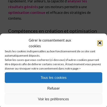
rapidement. Par ailleurs, la capacité d’
analyser les
résultats générés
par ces moteurs permettra une
optimisation continue
et efficace des stratégies de
contenu.
Compétences en création et optimisation
de contenu
Gérer le consentement aux
Un
Consultant SEO IA
doit également posséder des
cookies
compétences solides en création et optimisation de
Seuls les cookies indispensables au bon fonctionnement de ce site sont
automatiquement déposés.
contenu
. Cela implique non seulement la capacité d’écrire
Selon les cases que vous cocherez (ci-dessous) d'autres cookies pourront
des textes
engageants
et
informatifs
, mais aussi
être déposés afin de délivrer certains services. À tout moment vous pouvez
d’utiliser des
outils d’analyse
pour évaluer la
donner ou révoquer votre consentement dans notre page >
performance du contenu.
Tous les cookies
Par exemple, un
expert en optimisation de contenu
génératif
saura comment structurer un article pour qu’il
Refuser
soit non seulement attrayant pour les lecteurs, mais aussi
Voir les préférences
optimisé pour les moteurs génératifs
.