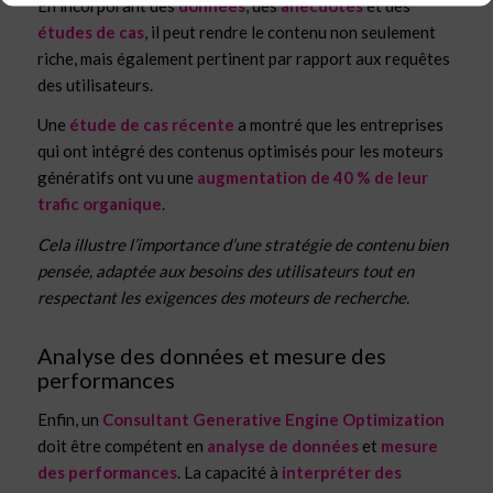
En incorporant des
données
, des
anecdotes
et des
études de cas
, il peut rendre le contenu non seulement
riche, mais également pertinent par rapport aux requêtes
des utilisateurs.
Une
étude de cas récente
a montré que les entreprises
qui ont intégré des contenus optimisés pour les moteurs
génératifs ont vu une
augmentation de 40 % de leur
trafic organique
.
Cela illustre l’importance d’une stratégie de contenu bien
pensée, adaptée aux besoins des utilisateurs tout en
respectant les exigences des moteurs de recherche.
Analyse des données et mesure des
performances
Enfin, un
Consultant Generative Engine Optimization
doit être compétent en
analyse de données
et
mesure
des performances
. La capacité à
interpréter des