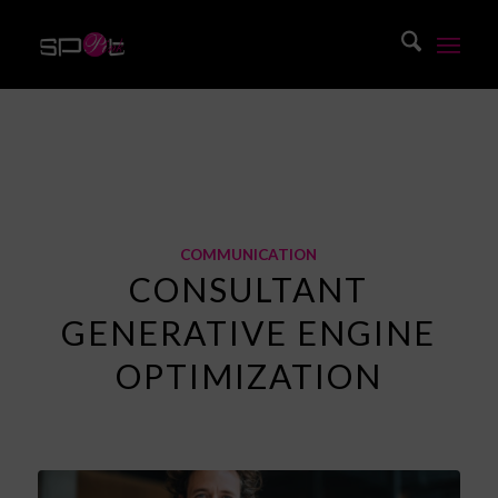
Blog
Vous êtes ici :
Accueil
/
Blog
/
Communication
/
Consultant Generative Engine Optimization
COMMUNICATION
CONSULTANT
GENERATIVE ENGINE
OPTIMIZATION