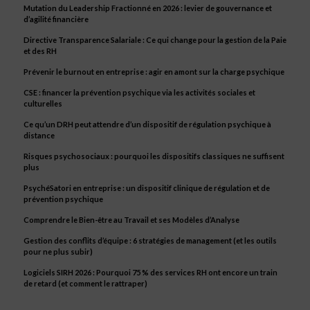
Mutation du Leadership Fractionné en 2026 : levier de gouvernance et
d’agilité financière
Directive Transparence Salariale : Ce qui change pour la gestion de la Paie
et des RH
Prévenir le burnout en entreprise : agir en amont sur la charge psychique
CSE : financer la prévention psychique via les activités sociales et
culturelles
Ce qu’un DRH peut attendre d’un dispositif de régulation psychique à
distance
Risques psychosociaux : pourquoi les dispositifs classiques ne suffisent
plus
PsychéSatori en entreprise : un dispositif clinique de régulation et de
prévention psychique
Comprendre le Bien-être au Travail et ses Modèles d’Analyse
Gestion des conflits d’équipe : 6 stratégies de management (et les outils
pour ne plus subir)
Logiciels SIRH 2026 : Pourquoi 75 % des services RH ont encore un train
de retard (et comment le rattraper)