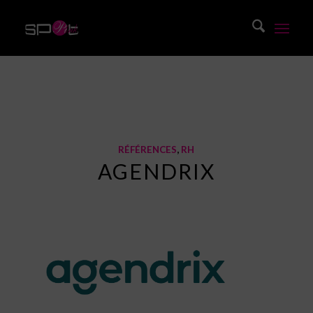
Blog
Vous êtes ici :
Accueil
/
Blog
/
Offre
/
Références
/
Agendrix
RÉFÉRENCES
,
RH
AGENDRIX