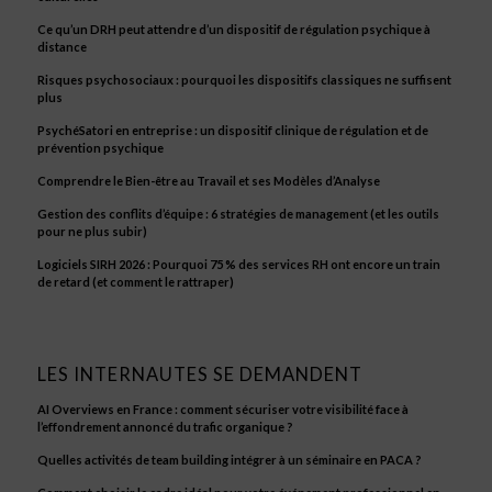
Ce qu’un DRH peut attendre d’un dispositif de régulation psychique à
distance
Risques psychosociaux : pourquoi les dispositifs classiques ne suffisent
plus
PsychéSatori en entreprise : un dispositif clinique de régulation et de
prévention psychique
Comprendre le Bien-être au Travail et ses Modèles d’Analyse
Gestion des conflits d’équipe : 6 stratégies de management (et les outils
pour ne plus subir)
Logiciels SIRH 2026 : Pourquoi 75 % des services RH ont encore un train
de retard (et comment le rattraper)
LES INTERNAUTES SE DEMANDENT
AI Overviews en France : comment sécuriser votre visibilité face à
l’effondrement annoncé du trafic organique ?
Quelles activités de team building intégrer à un séminaire en PACA ?