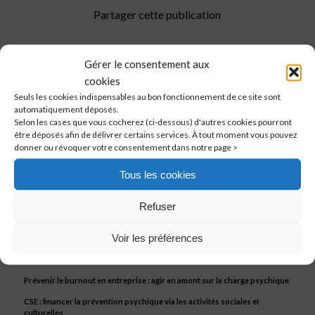
Partager cette publication
Gérer le consentement aux
cookies
Seuls les cookies indispensables au bon fonctionnement de ce site sont
automatiquement déposés.
Selon les cases que vous cocherez (ci-dessous) d'autres cookies pourront
être déposés afin de délivrer certains services. À tout moment vous pouvez
donner ou révoquer votre consentement dans notre page >
Tous les cookies
I LOVE SIRH
Refuser
Mutation du Leadership Fractionné en 2026 : levier de gouvernance et
d’agilité financière
Voir les préférences
Directive Transparence Salariale : Ce qui change pour la gestion de la Paie
et des RH
Prévenir le burnout en entreprise : agir en amont sur la charge psychique
CSE : financer la prévention psychique via les activités sociales et
culturelles