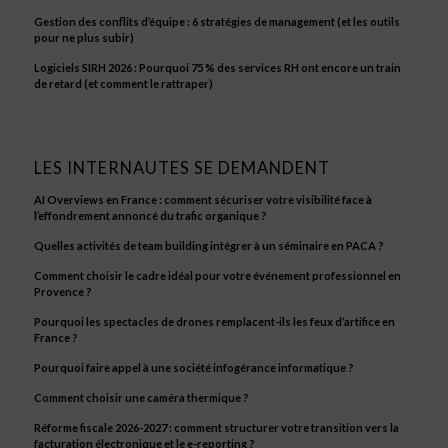
Gestion des conflits d’équipe : 6 stratégies de management (et les outils
pour ne plus subir)
Logiciels SIRH 2026 : Pourquoi 75 % des services RH ont encore un train
de retard (et comment le rattraper)
LES INTERNAUTES SE DEMANDENT
AI Overviews en France : comment sécuriser votre visibilité face à
l’effondrement annoncé du trafic organique ?
Quelles activités de team building intégrer à un séminaire en PACA ?
Comment choisir le cadre idéal pour votre événement professionnel en
Provence ?
Pourquoi les spectacles de drones remplacent-ils les feux d’artifice en
France ?
Pourquoi faire appel à une société infogérance informatique ?
Comment choisir une caméra thermique ?
Réforme fiscale 2026-2027 : comment structurer votre transition vers la
facturation électronique et le e-reporting ?