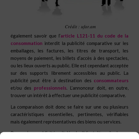
Crédit : ufar.am
également savoir que l’
article L121-11 du code de la
consommation
interdit la publicité comparative sur les
emballages, les factures, les titres de transport, les
moyens de paiement, les billets d’accès à des spectacles,
ou les lieux ouverts au public. Elle est cependant acceptée
sur des supports librement accessibles au public. La
publicité peut être à destination des
consommateurs
et/ou des
professionnels
. L’annonceur doit, en outre,
trouver un intérêt à effectuer une publicité comparative.
La comparaison doit donc se faire sur une ou plusieurs
caractéristiques essentielles, pertinentes, vérifiables
mais également représentatives des biens ou services.
Pour qu’une publicité soit légale, il faut être sûr de ses