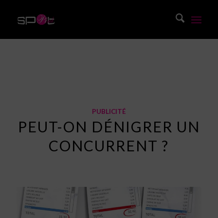
Blog
Vous êtes ici :
Accueil
/
Blog
/
Publicité
/
Peut-on dénigrer un concurrent ?
PUBLICITÉ
PEUT-ON DÉNIGRER UN
CONCURRENT ?