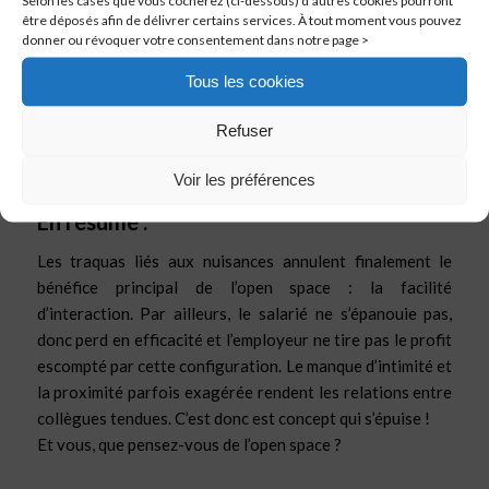
être déposés afin de délivrer certains services. À tout moment vous pouvez
«
Les chercheurs ont comparé le nombre d’arrêts
donner ou révoquer votre consentement dans notre page >
maladies déposés en une année par des salariés
Tous les cookies
selon qu’ils travaillaient en bureau individuel ou en
open space
. Résultat : en moyenne, les employés
Refuser
des open space ont huit jours d’arrêt maladie contre
un peu plus de quatre pour ceux qui sont dans un
Voir les préférences
bureau individuel. »
En résumé :
Les traquas liés aux nuisances annulent finalement le
bénéfice principal de l’open space : la facilité
d’interaction. Par ailleurs, le salarié ne s’épanouie pas,
donc perd en efficacité et l’employeur ne tire pas le profit
escompté par cette configuration. Le manque d’intimité et
la proximité parfois exagérée rendent les relations entre
collègues tendues. C’est donc est concept qui s’épuise !
Et vous, que pensez-vous de l’open space ?