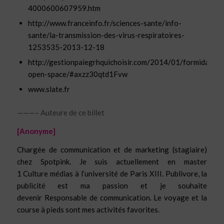
4000600607959.htm
http://www.franceinfo.fr/sciences-sante/info-
sante/la-transmission-des-virus-respiratoires-
1253535-2013-12-18
http://gestionpaiegrhquichoisir.com/2014/01/formidable-
open-space/#axzz30qtd1Fvw
www.slate.fr
———– Auteure de ce billet
[Anonyme]
Chargée de communication et de marketing (stagiaire)
chez Spotpink. Je suis actuellement en master
1 Culture médias à l’université de Paris XIII. Publivore, la
publicité est ma passion et je souhaite
devenir Responsable de communication. Le voyage et la
course à pieds sont mes activités favorites.