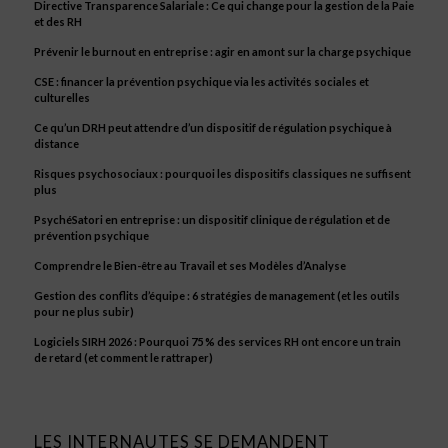
Directive Transparence Salariale : Ce qui change pour la gestion de la Paie
et des RH
Prévenir le burnout en entreprise : agir en amont sur la charge psychique
CSE : financer la prévention psychique via les activités sociales et
culturelles
Ce qu’un DRH peut attendre d’un dispositif de régulation psychique à
distance
Risques psychosociaux : pourquoi les dispositifs classiques ne suffisent
plus
PsychéSatori en entreprise : un dispositif clinique de régulation et de
prévention psychique
Comprendre le Bien-être au Travail et ses Modèles d’Analyse
Gestion des conflits d’équipe : 6 stratégies de management (et les outils
pour ne plus subir)
Logiciels SIRH 2026 : Pourquoi 75 % des services RH ont encore un train
de retard (et comment le rattraper)
LES INTERNAUTES SE DEMANDENT