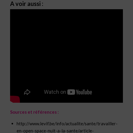
A voir aussi :
Sources et références :
http://www.levif.be/info/actualite/sante/travailler-
en-open-space-nuit-a-la-sante/article-