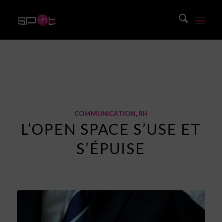
Blog
Vous êtes ici :
Accueil
/
Blog
/
Communication
/
L’open space s’use et s’épuise
COMMUNICATION
,
RH
L’OPEN SPACE S’USE ET
S’ÉPUISE