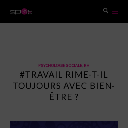
Blog
Vous êtes ici :
Accueil
/
Blog
/
Psychologie sociale
/
#Travail rime-t-il toujours avec bien-être ?
PSYCHOLOGIE SOCIALE
,
RH
#TRAVAIL RIME-T-IL
TOUJOURS AVEC BIEN-
ÊTRE ?