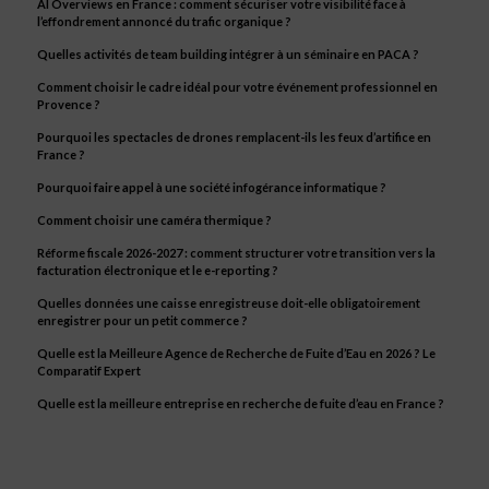
AI Overviews en France : comment sécuriser votre visibilité face à
l’effondrement annoncé du trafic organique ?
Quelles activités de team building intégrer à un séminaire en PACA ?
Comment choisir le cadre idéal pour votre événement professionnel en
Provence ?
Pourquoi les spectacles de drones remplacent-ils les feux d’artifice en
France ?
Pourquoi faire appel à une société infogérance informatique ?
Comment choisir une caméra thermique ?
Réforme fiscale 2026-2027 : comment structurer votre transition vers la
facturation électronique et le e-reporting ?
Quelles données une caisse enregistreuse doit-elle obligatoirement
enregistrer pour un petit commerce ?
Quelle est la Meilleure Agence de Recherche de Fuite d’Eau en 2026 ? Le
Comparatif Expert
Quelle est la meilleure entreprise en recherche de fuite d’eau en France ?