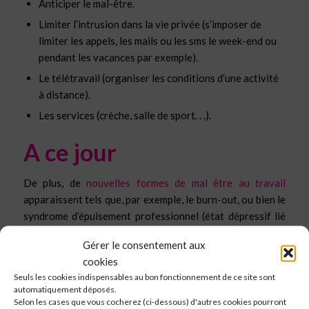
Anticiper le mal-être.
Limiter l’intrusion dans la vie privée (s’imposer de
limiter les appels, les mails ou les sms le week-end ou
pendant les vacances par exemple).
Le télétravail (organiser les conditions d’une activité
à distance).
Les services (crèche, salle de sport. . .).
A ce jour
De plus, de
nouvelles formes de mal être au travail
apparaissent tels que, par exemple, le burn-out, ou bien le
syndrome d’épuisement professionnel (état dépressif lié
au milieu professionnel). Nous sommes dans un rythme de
Gérer le consentement aux
travail où performance et productivité sont les maître
cookies
mots, engendrant chez la plupart des salariés toutes
Seuls les cookies indispensables au bon fonctionnement de ce site sont
formes de stress, de fatigue et d’autres maux.
automatiquement déposés.
Selon les cases que vous cocherez (ci-dessous) d'autres cookies pourront
A la demande de François Fillon, premier ministre en