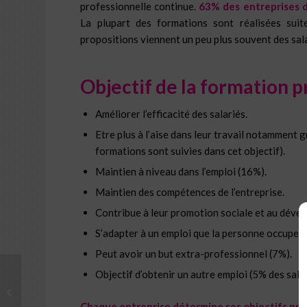
professionnelle continue.
63% des entreprises dé
La plupart des formations sont réalisées suit
propositions viennent un peu plus souvent des sala
Objectif de la formation p
Améliorer l’efficacité des salariés.
Etre plus à l’aise dans leur travail notamment 
formations sont suivies dans cet objectif).
Maintien à niveau dans l’emploi (16%).
Maintien des compétences de l’entreprise.
Contribue à leur promotion sociale et au déve
S’adapter à un emploi que la personne occupe d
Peut avoir un but extra-professionnel (7%).
Objectif d’obtenir un autre emploi (5% des salar
Réussir sa stratégie de
#communication
Chaque entreprise détermine ses objectifs pre