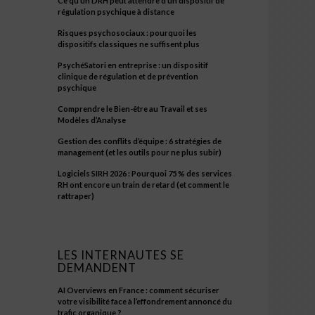
Ce qu’un DRH peut attendre d’un dispositif de
régulation psychique à distance
Risques psychosociaux : pourquoi les
dispositifs classiques ne suffisent plus
PsychéSatori en entreprise : un dispositif
clinique de régulation et de prévention
psychique
Comprendre le Bien-être au Travail et ses
Modèles d’Analyse
Gestion des conflits d’équipe : 6 stratégies de
management (et les outils pour ne plus subir)
Logiciels SIRH 2026 : Pourquoi 75 % des services
RH ont encore un train de retard (et comment le
rattraper)
LES INTERNAUTES SE
DEMANDENT
AI Overviews en France : comment sécuriser
votre visibilité face à l’effondrement annoncé du
trafic organique ?