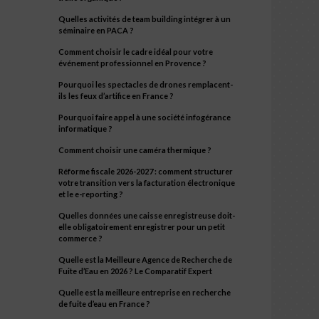
Quelles activités de team building intégrer à un
séminaire en PACA ?
Comment choisir le cadre idéal pour votre
événement professionnel en Provence ?
Pourquoi les spectacles de drones remplacent-
ils les feux d’artifice en France ?
Pourquoi faire appel à une société infogérance
informatique ?
Comment choisir une caméra thermique ?
Réforme fiscale 2026-2027 : comment structurer
votre transition vers la facturation électronique
et le e-reporting ?
Quelles données une caisse enregistreuse doit-
elle obligatoirement enregistrer pour un petit
commerce ?
Quelle est la Meilleure Agence de Recherche de
Fuite d’Eau en 2026 ? Le Comparatif Expert
Quelle est la meilleure entreprise en recherche
de fuite d’eau en France ?