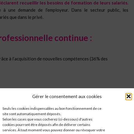
clarent recueillir les besoins de formation de leurs salariés.
e à une demande de l’employeur. Dans le secteur public, les
riés que dans le privé.
rofessionnelle continue :
grâce à l’acquisition de nouvelles compétences (36% des
loppement économique et culturel.
Gérer le consentement aux cookies
epuis peu de temps (8%).
Seuls les cookies indispensables au bon fonctionnement de ce
site sont automatiquement déposés.
Selon les cases que vous cocherez (ci-dessous) d'autres
iés).
cookies pourront être déposés afin de délivrer certains
services. À tout moment vous pouvez donner ou révoquer votre
miers
quant à l’attente de cette formation, en fonction de son