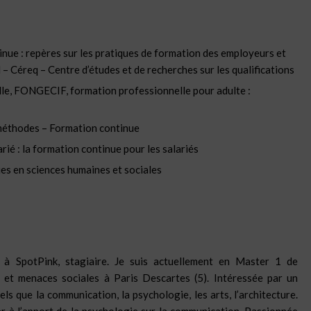
inue : repères sur les pratiques de formation des employeurs et
l – Céreq – Centre d’études et de recherches sur les qualifications
lle, FONGECIF, formation professionnelle pour adulte :
 méthodes – Formation continue
ié : la formation continue pour les salariés
ues en sciences humaines et sociales
à SpotPink, stagiaire. Je suis actuellement en Master 1 de
 et menaces sociales à Paris Descartes (5). Intéressée par un
s que la communication, la psychologie, les arts, l’architecture.
ier à l’apport de la psychologie sur la communication. Passionnée