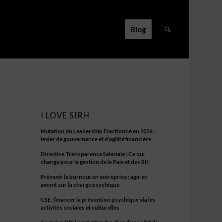
Blog
g
/
Events
/
Formation
/
La #formation continue en entreprise
I LOVE SIRH
Mutation du Leadership Fractionné en 2026 :
levier de gouvernance et d’agilité financière
Directive Transparence Salariale : Ce qui
change pour la gestion de la Paie et des RH
Prévenir le burnout en entreprise : agir en
amont sur la charge psychique
CSE : financer la prévention psychique via les
activités sociales et culturelles