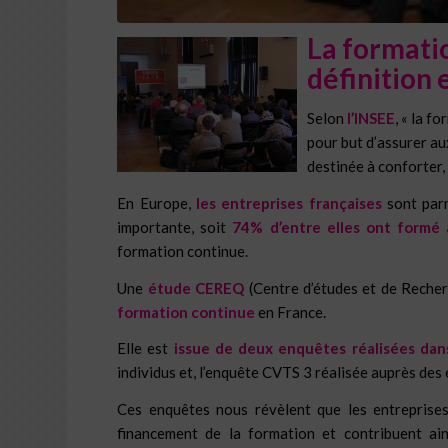
La formati
déf
in
it
ion 
Selon
l’INSEE
,
« la fo
pour but d’assurer a
destinée à conforter,
En Europe,
les entreprises françaises
sont parm
importante, soit
74% d’entre elles ont formé 
formation continue.
Une
étude CEREQ
(Centre d’études et de Recherc
formation continue
en France.
Elle est
issue de deux enquêtes réalisées da
individus et, l’enquête CVTS 3 réalisée auprès des 
Ces enquêtes nous révèlent que les entreprises
financement de la formation et contribuent ai