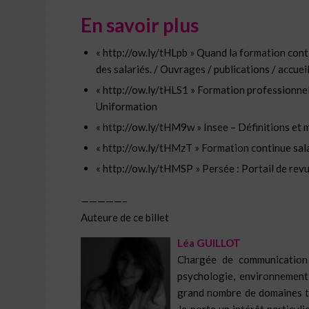
En savoir plus
« http://ow.ly/tHLpb » Quand la formation cont
des salariés. / Ouvrages / publications / accuei
« http://ow.ly/tHLS1 » Formation professionne
Uniformation
« http://ow.ly/tHM9w » Insee – Définitions et
« http://ow.ly/tHMzT » Formation continue salar
« http://ow.ly/tHMSP » Persée : Portail de rev
—————–
Auteure de ce billet
Léa GUILLOT
Chargée de communication 
psychologie, environnement
grand nombre de domaines tel
Je porte un intérêt particul