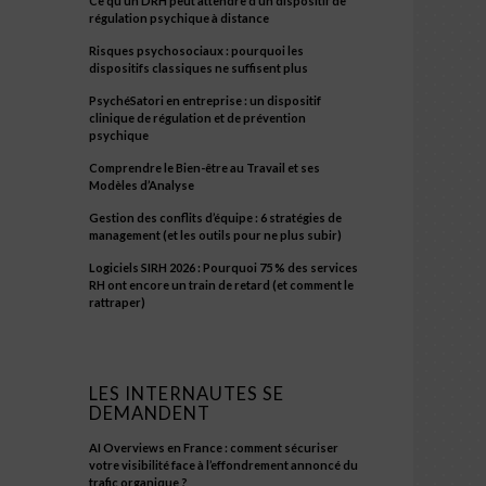
Ce qu’un DRH peut attendre d’un dispositif de
régulation psychique à distance
Risques psychosociaux : pourquoi les
dispositifs classiques ne suffisent plus
PsychéSatori en entreprise : un dispositif
clinique de régulation et de prévention
psychique
Comprendre le Bien-être au Travail et ses
Modèles d’Analyse
Gestion des conflits d’équipe : 6 stratégies de
management (et les outils pour ne plus subir)
Logiciels SIRH 2026 : Pourquoi 75 % des services
RH ont encore un train de retard (et comment le
rattraper)
LES INTERNAUTES SE
DEMANDENT
AI Overviews en France : comment sécuriser
votre visibilité face à l’effondrement annoncé du
trafic organique ?