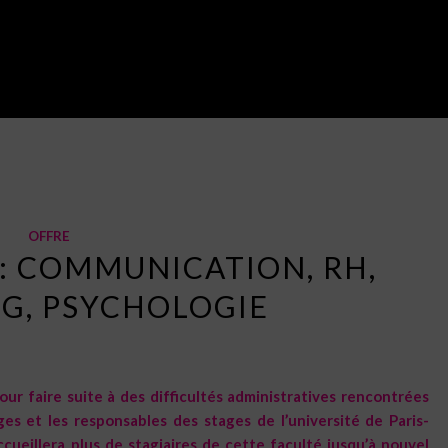
Vous êtes ici :
Accueil
/
Blog
/
Off
OFFRE
 : COMMUNICATION, RH,
G, PSYCHOLOGIE
ur faire suite à des difficultés administratives rencontrées
es et les responsables des stages de l’université de Paris-
ccueillera plus de stagiaires de cette faculté jusqu’à nouvel