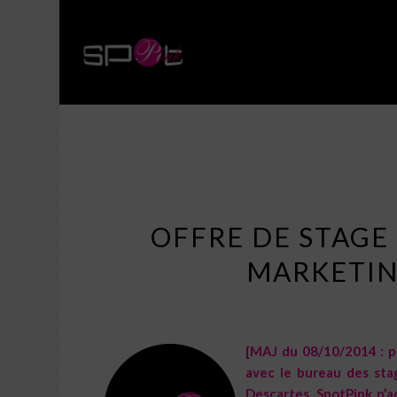
Blog
OFFRE DE STAGE
MARKETIN
[MAJ du 08/10/2014 : po
avec le bureau des stag
Descartes, SpotPink n’a