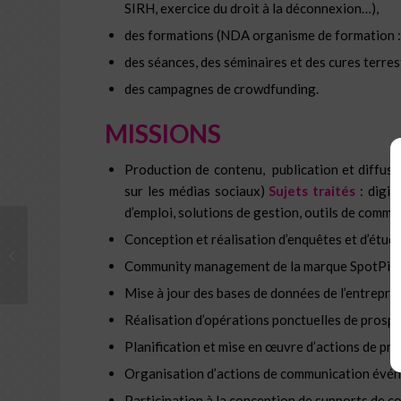
SIRH, exercice du droit à la déconnexion…),
des
formations
(NDA organisme de formation :
des séances, des séminaires et des cures
terres
des
campagnes de crowdfunding.
MISSIONS
Production de contenu, publication et diffusi
sur les médias sociaux)
Sujets traités
: digit
d’emploi, solutions de gestion, outils de commu
Conception et réalisation d’enquêtes et d’étud
Ce fut l’email de trop… par
@andrade_valerie
Community management de la marque SpotPin
Mise à jour des bases de données de l’entrepri
Réalisation d’opérations ponctuelles de prosp
Planification et mise en œuvre d’actions de p
Organisation d’actions de communication évén
Participation à la conception de supports de 