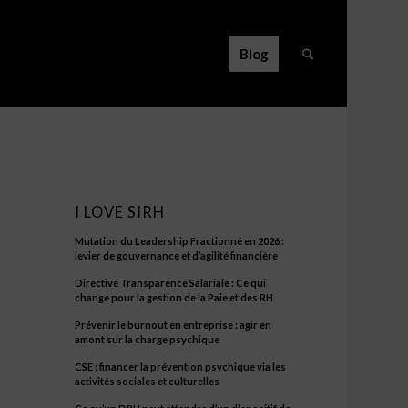
Blog
re
/
Offre de stage : communication, RH, Marketing, Psychologie
I LOVE SIRH
Mutation du Leadership Fractionné en 2026 :
levier de gouvernance et d’agilité financière
Directive Transparence Salariale : Ce qui
change pour la gestion de la Paie et des RH
Prévenir le burnout en entreprise : agir en
amont sur la charge psychique
CSE : financer la prévention psychique via les
activités sociales et culturelles