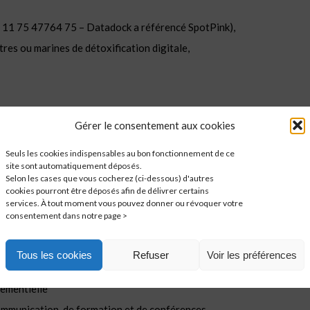
 11 75 47764 75 – Datadock a référencé SpotPink),
tres
ou
marines
de détoxification digitale,
Gérer le consentement aux cookies
on d’informations ciblées (blogging, microblogging, bookmarking
al RH, gestion des ressources humaines, conditions de travail et
Seuls les cookies indispensables au bon fonctionnement de ce
nication, marketing digital…
site sont automatiquement déposés.
Selon les cases que vous cocherez (ci-dessous) d'autres
es de marché
cookies pourront être déposés afin de délivrer certains
services. À tout moment vous pouvez donner ou révoquer votre
k
consentement dans notre page >
se
ection commerciale
Tous les cookies
Refuser
Voir les préférences
romotion pour différentes marques
ementielle
communication, de formation et de conférences