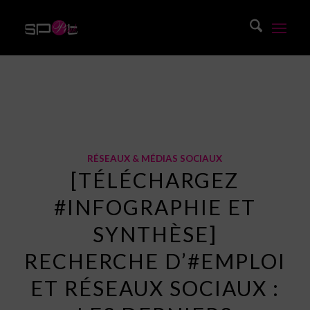
Blog
Vous êtes ici :
Accueil
/
Blog
/
Réseaux & Médias Sociaux
/
[Téléchargez #infographie et synthèse] Recherche d’#emploi et ré...
RÉSEAUX & MÉDIAS SOCIAUX
[TÉLÉCHARGEZ
#INFOGRAPHIE ET
SYNTHÈSE]
RECHERCHE D’#EMPLOI
ET RÉSEAUX SOCIAUX :