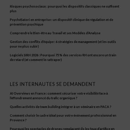
Risques psychosociaux : pourquoi les dispositifs classiques ne suffisent
plus
PsychéSatori en entreprise : un dispositif clinique de régulation et de
prévention psychique
Comprendre le Bien-être au Travail et ses Modèles d’Analyse
Gestion des conflits d’équipe : 6 stratégies de management (et les outils
pour ne plus subir)
Logiciels SIRH 2026 : Pourquoi 75 % des services RH ont encore un train
de retard (et comment le rattraper)
LES INTERNAUTES SE DEMANDENT
AI Overviews en France : comment sécuriser votre visibilité face à
l’effondrement annoncé du trafic organique ?
Quelles activités de team building intégrer à un séminaire en PACA ?
Comment choisir le cadre idéal pour votre événement professionnel en
Provence ?
Pourquoi les spectacles de drones remplacent-ils les feux d’artifice en